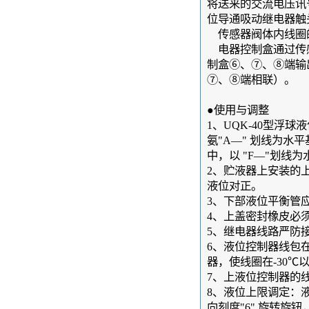
将送来的交流电压讯
位导通吸动继电器触
传感器阀体内线圈
电器控制盒通过传
制盒⑥、⑦、⑧端输
⑦、⑧端相联）。
●使用与调整
1、UQK-40型浮
氨"A―" 划线为
中，以 "F―"划线
2、贮液器上安装的
液位对正。
3、下部液位平衡管
4、上盖密封橡皮必
5、继电器线路严防
6、液位控制器线包
器，使线圈在-30
7、上液位控制器的
8、液位上限调定：
向刻度"6" 旋转旋