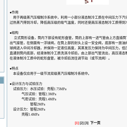
●作用
用于两级蒸汽压缩制冷系统中，利用一小部分液态制冷工质在中间压力下汽
过热蒸汽得到冷却，降低高压级的吸气温度，同时还使高压液态制冷工质得到
●结构
立式筒形设备，筒内下部设有蛇形盘管，筒的上部有一进气管由上方直插筒
出气接管，在侧面有一浮球阀，在筒上部的封头上设一安全阀，底部有一放油
球阀进入中间冷却器，并保持一定液位高度，其蒸发压力保持为中间压力，低
直通到筒内底部，经液体制冷工质洗涤冷却后，由上部出气管流出，高压液态
在液体制冷工质中的蛇形盘管，被冷却后流往调节站（或节流阀）。
●特点
本设备仅应用于一级节流双级蒸汽压缩制冷系统中。
●设计压力与试验压力
试验压力：水压试验：壳程1.75MPa
气压试验：管程2.3MPa
气密试验：壳程1.4MPa
管程2MPa
设计压力：管程2MPa
壳程1.4MPa
[1]
[2]
[3]
下一页