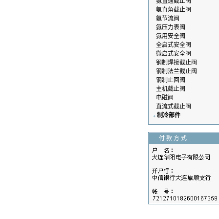
氨直通截止阀
氨直角截止阀
氨节流阀
氨压力表阀
氨用安全阀
全启式安全阀
微启式安全阀
钢制焊接截止阀
钢制法兰截止阀
钢制止回阀
主机截止阀
电磁阀
直流式截止阀
制冷部件
付 款 方 式