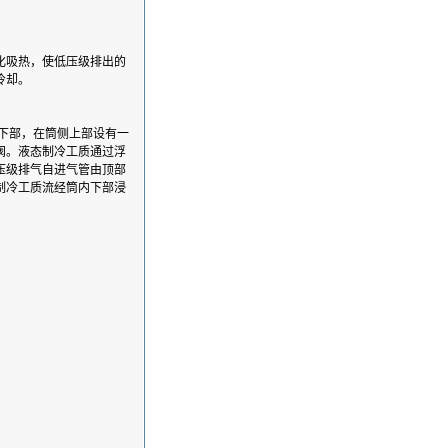
化吸热，使低压级排出的
冷却。
下部，在筒侧上部设有一
阀。液态制冷工质通过浮
压级排气自进气管由顶部
制冷工质流经筒内下部浸